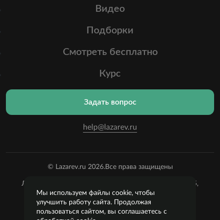
Видео
Подборки
Смотреть бесплатно
Курс
Задать вопрос
help@lazarev.ru
© Lazarev.ru 2026.
Все права защищены
Лазарев Сергей Николаевич (ИП) ИНН: 782570100635,
ОГРНИП:
Мы используем файлы cookie, чтобы
314784729300600, Р/С: 40802810102570002043,
улучшить работу сайта. Продолжая
Банк: ОАО "АЛЬФА-БАНК" БИК: 044525593, К/С:
пользоваться сайтом, вы соглашаетесь с
30101810200000000593