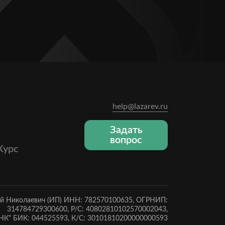
help@lazarev.ru
Задать
вопрос
Курс
ей Николаевич (ИП) ИНН: 782570100635, ОГРНИП:
314784729300600, Р/С: 40802810102570002043,
К" БИК: 044525593, К/С: 30101810200000000593