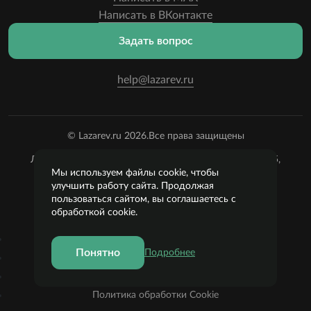
Написать в ВКонтакте
Задать вопрос
help@lazarev.ru
© Lazarev.ru 2026.
Все права защищены
Лазарев Сергей Николаевич (ИП) ИНН: 782570100635,
ОГРНИП:
Мы используем файлы cookie, чтобы
314784729300600, Р/С: 40802810102570002043,
улучшить работу сайта. Продолжая
Банк: ОАО "АЛЬФА-БАНК" БИК: 044525593, К/С:
пользоваться сайтом, вы соглашаетесь с
30101810200000000593
обработкой cookie.
Пользовательское соглашение
Понятно
Подробнее
Политика конфиденциальности
Публичная оферта
Политика обработки Cookie