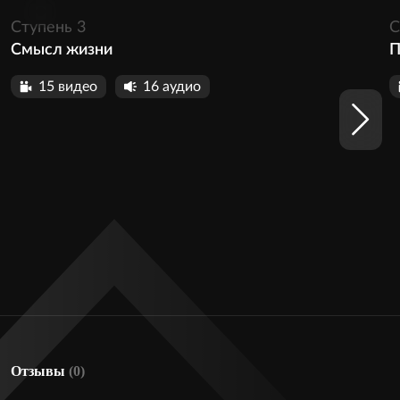
1027
Ступень 3
С
Смысл жизни
П
15 видео
16 аудио
Отзывы
(0)