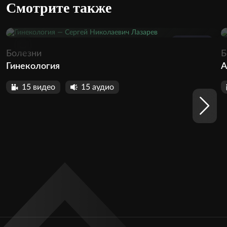
Смотрите также
1430
Болезни
Б
Гинекология
А
15 видео
15 аудио