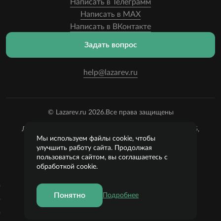
Написать в Телеграмм
Написать в MAX
Написать в ВКонтакте
Задать вопрос
help@lazarev.ru
© Lazarev.ru 2026.
Все права защищены
Лазарев Сергей Николаевич (ИП) ИНН: 782570100635,
ОГРНИП:
Мы используем файлы cookie, чтобы
314784729300600, Р/С: 40802810102570002043,
улучшить работу сайта. Продолжая
Банк: ОАО "АЛЬФА-БАНК" БИК: 044525593, К/С:
пользоваться сайтом, вы соглашаетесь с
30101810200000000593
обработкой cookie.
Пользовательское соглашение
Понятно
Подробнее
Политика конфиденциальности
Публичная оферта