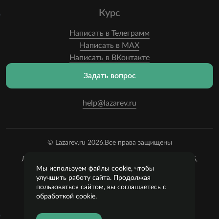
Курс
Написать в Телеграмм
Написать в MAX
Написать в ВКонтакте
Задать вопрос
help@lazarev.ru
© Lazarev.ru 2026.
Все права защищены
Лазарев Сергей Николаевич (ИП) ИНН: 782570100635,
ОГРНИП:
Мы используем файлы cookie, чтобы
314784729300600, Р/С: 40802810102570002043,
улучшить работу сайта. Продолжая
Банк: ОАО "АЛЬФА-БАНК" БИК: 044525593, К/С:
пользоваться сайтом, вы соглашаетесь с
30101810200000000593
обработкой cookie.
Пользовательское соглашение