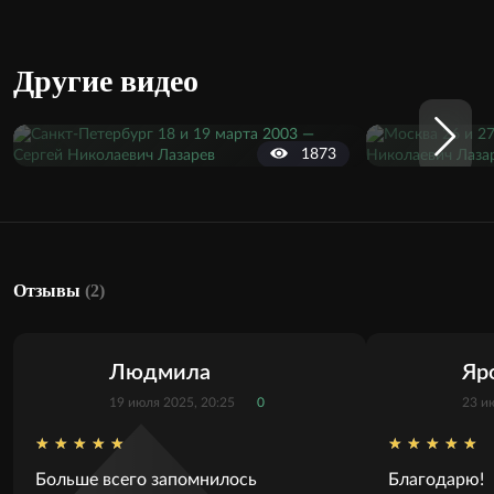
Другие видео
1873
Отзывы
(2)
Людмила
Яр
19 июля 2025, 20:25
0
23 и
Больше всего запомнилось
Благодарю!