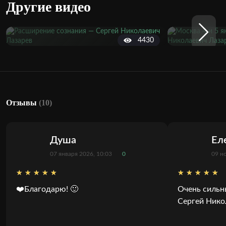
Другие видео
4430
Отзывы
(10)
Душа
Ел
07 января 2026, 10:03
0
09 н
❤️Благодарю! 🙂
Очень сильн
Сергей Нико