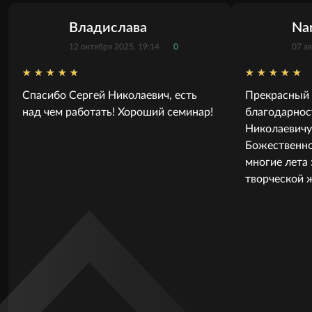
Владислава
Na
12 октября 2025, 19:14
0
07 ав
Спасибо Сергей Николаевич, есть
Прекрасный 
над чем работать! Хороший семинар!
благодарнос
Николаевичу
Божественно
многие лета
творческой 