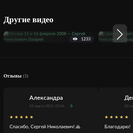
Другие видео
1233
Отзывы
(3)
Александра
Де
05 марта 2025, 03:36
0
03 о
Спасибо, Сергей Николаевич! 🙏
Благодарю!