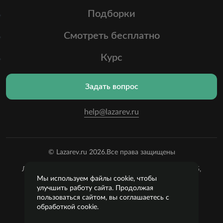
Подборки
Смотреть бесплатно
Курс
Задать вопрос
help@lazarev.ru
© Lazarev.ru 2026.
Все права защищены
Лазарев Сергей Николаевич (ИП) ИНН: 782570100635,
ОГРНИП:
Мы используем файлы cookie, чтобы
314784729300600, Р/С: 40802810102570002043,
улучшить работу сайта. Продолжая
Банк: ОАО "АЛЬФА-БАНК" БИК: 044525593, К/С:
пользоваться сайтом, вы соглашаетесь с
30101810200000000593
обработкой cookie.