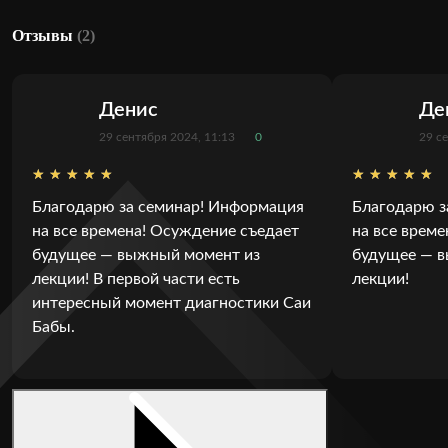
Отзывы
(2)
Денис
Де
29 сентября 2024, 11:13
0
29 с
Благодарю за семинар! Информация
Благодарю з
на все времена! Осуждение съедает
на все врем
будущее — выжный момент из
будущее — 
лекции! В первой части есть
лекции!
интересный момент диагностики Саи
Бабы.