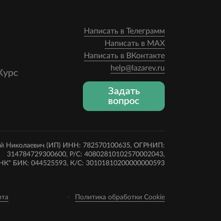
Написать в Телеграмм
Написать в MAX
Написать в ВКонтакте
help@lazarev.ru
Курс
Задать
вопрос
ей Николаевич (ИП) ИНН: 782570100635, ОГРНИП:
314784729300600, Р/С: 40802810102570002043,
К" БИК: 044525593, К/С: 30101810200000000593
рта
Политика обработки Cookie