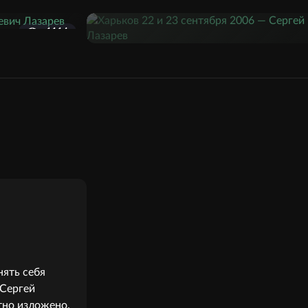
1114
нять себя
 Сергей
тно изложено.