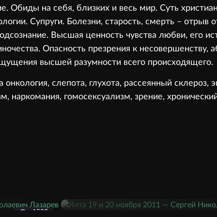
ие. Обиды на себя, близких и весь мир. Суть христиа
огии. Супруги. Болезни, старость, смерть – отрыв 
одсознание. Высшая ценность чувства любви, его ис
ночества. Опасность презрения к несовершенству, а
ощущения высшей разумности всего происходящего.
а онкология, слепота, глухота, рассеянный склероз, 
зм, наркомания, гомосексуализм, зрение, хронически
1520