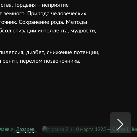
нства. Гордыня – неприятие
от земного. Природа человеческих
точник. Сохранение рода. Методы
бсолютизации интеллекта, мудрости,
эпилепсия, диабет, снижение потенции,
й ренит, перелом позвоночника,
1627