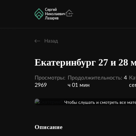
Сергей
Николаевич
Лазарев
Назад
Екатеринбург 27 и 28 
Просмотры:
Продолжительность:
4
Ка
2969
ч 01 мин
се
Оформить подписку
Чтобы слушать и смотреть все мат
кинотеатра, необходимо оформить п
2 аудио
Внутри этой темы:
Описание