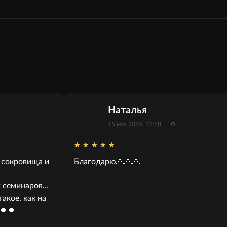
Наталья
15 мая 2025, 12:58
0
 сокровища и
Благодарю🙏🙏🙏
с
х семинаров…
акое, как на
🍀🍀