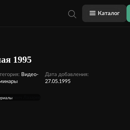
Каталог
мая 1995
тегория:
Видео-
Дата добавления:
минары
27.05.1995
ериалы
одписку
2 видео