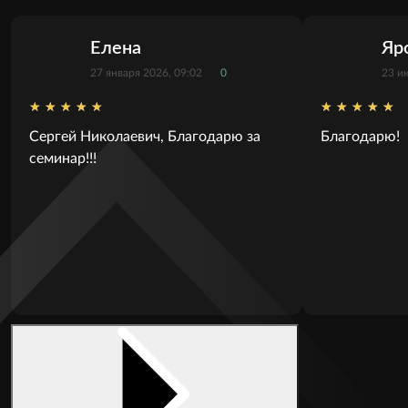
Елена
Яр
27 января 2026, 09:02
0
23 и
Сергей Николаевич, Благодарю за
Благодарю!
семинар!!!