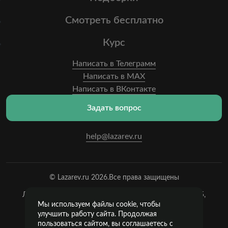
Смотреть бесплатно
Курс
Написать в Телеграмм
Написать в MAX
Написать в ВКонтакте
Задать вопрос
help@lazarev.ru
© Lazarev.ru 2026.
Все права защищены
Лазарев Сергей Николаевич (ИП) ИНН: 782570100635,
ОГРНИП:
Мы используем файлы cookie, чтобы
314784729300600, Р/С: 40802810102570002043,
улучшить работу сайта. Продолжая
Банк: ОАО "АЛЬФА-БАНК" БИК: 044525593, К/С:
пользоваться сайтом, вы соглашаетесь с