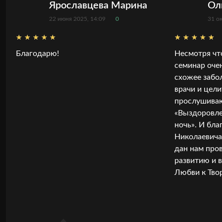
Ярославцева Марина
Ол
22 июня 2025, 14:09
0
31 о
Благодарю!
Несмотря чт
семинар очен
схожее забол
врачи и цели
прослушива
«Выздоровле
ночь». И бла
Николаевича 
дан нам про
развитию и 
Любви к Тво