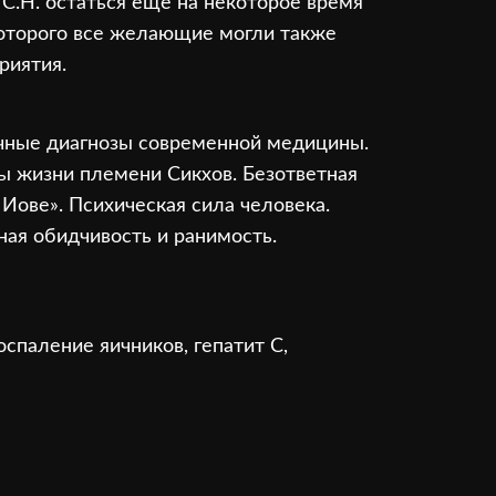
С.Н. остаться еще на некоторое время
которого все желающие могли также
риятия.
очные диагнозы современной медицины.
ы жизни племени Сикхов. Безответная
Иове». Психическая сила человека.
ная обидчивость и ранимость.
спаление яичников, гепатит С,