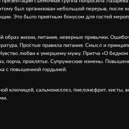
 презентации съемочная группа попросила Лазарева 
этому был организован небольшой перерыв, после 
кции. Это было приятным бонусом для гостей мероп
ый образ жизни, питания, неверные привычки. Ошиб
ература. Простые правила питания. Смысл и принцип
Чувство любви к умершему мужу. Притча «О бедном 
аз, порча, проклятье. Супружеские измены. Повышен
ка с повышенной гордыней.
ной ключицей, сальмонеллез, пиелонефрит, кисты, во
ми.