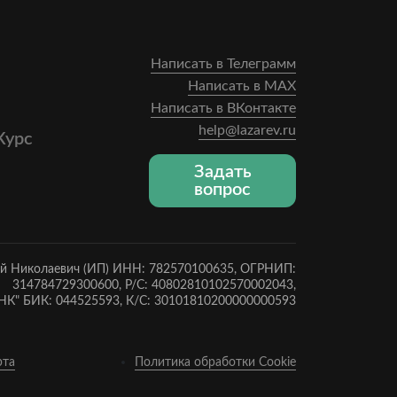
Написать в Телеграмм
Написать в MAX
Написать в ВКонтакте
help@lazarev.ru
Курс
Задать
вопрос
ей Николаевич (ИП) ИНН: 782570100635, ОГРНИП:
314784729300600, Р/С: 40802810102570002043,
К" БИК: 044525593, К/С: 30101810200000000593
рта
Политика обработки Cookie