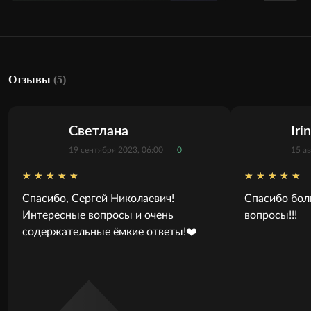
Отзывы
(5)
Светлана
Iri
19 сентября 2023, 06:00
0
15 ав
Спасибо, Сергей Николаевич!
Спасибо бол
Интересные вопросы и очень
вопросы!!!
содержательные ёмкие ответы!❤️