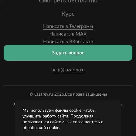
Смотреть бесплатно
Курс
Написать в Телеграмм
Написать в MAX
Написать в ВКонтакте
Задать вопрос
help@lazarev.ru
© Lazarev.ru 2026.
Все права защищены
Лазарев Сергей Николаевич (ИП) ИНН: 782570100635,
ОГРНИП:
Мы используем файлы cookie, чтобы
314784729300600, Р/С: 40802810102570002043,
улучшить работу сайта. Продолжая
Банк: ОАО "АЛЬФА-БАНК" БИК: 044525593, К/С:
пользоваться сайтом, вы соглашаетесь с
30101810200000000593
обработкой cookie.