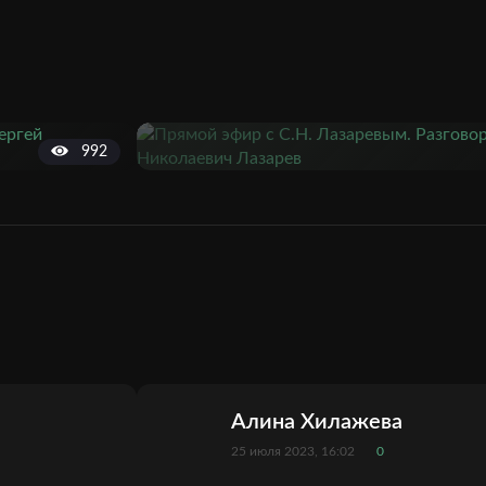
992
Алина Хилажева
25 июля 2023, 16:02
0