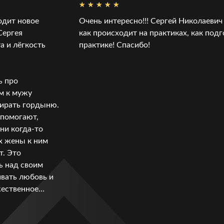
одит новое
Очень интересно!!! Сергей Николаевич 
Сергея
как происходит на практиках, как подг
а и лёгкость
практике! Спасибо!
ь про
м к мужу
бирать гордыню.
 помогают,
они когда-то
их жены к ним
т. Это
ь над своим
ивать любовь и
жественное…