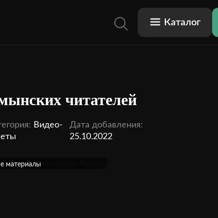
Каталог
мынских читателей
тегория:
Видео-
Дата добавления:
веты
25.10.2022
ску
се материалы
мить подписку
 видео