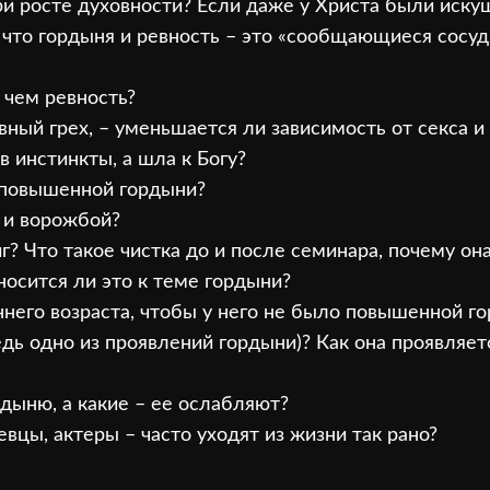
и росте духовности? Если даже у Христа были искуш
 что гордыня и ревность – это «сообщающиеся сосуды
 чем ревность?
вный грех, – уменьшается ли зависимость от секса и
 инстинкты, а шла к Богу?
к повышенной гордыни?
 и ворожбой?
иг? Что такое чистка до и после семинара, почему он
тносится ли это к теме гордыни?
аннего возраста, чтобы у него не было повышенной г
едь одно из проявлений гордыни)? Как она проявляетс
рдыню, а какие – ее ослабляют?
вцы, актеры – часто уходят из жизни так рано?