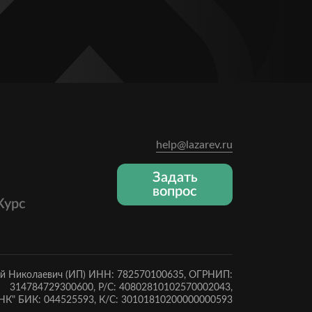
help@lazarev.ru
Задать
вопрос
Курс
ей Николаевич (ИП) ИНН: 782570100635, ОГРНИП:
314784729300600, Р/С: 40802810102570002043,
К" БИК: 044525593, К/С: 30101810200000000593