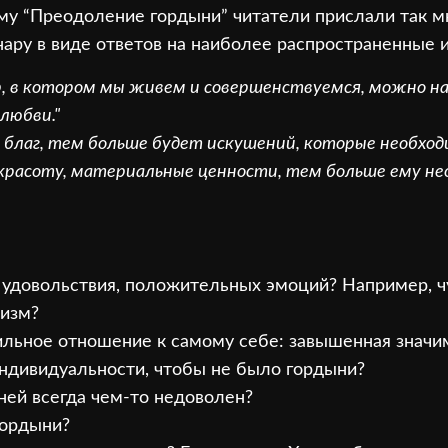
у “Преодоление гордыни” читатели прислали так мн
ару в виде ответов на наиболее распространенные 
р, в котором мы живем и совершенствуемся, можно н
любви."
и благ, тем больше будет искушений, которые необхо
 красоту, материальные ценности, тем больше ему не
к удовольствия, положительных эмоций? Например, ч
низм?
вильное отношение к самому себе: завышенная значи
 индивидуальности, чтобы не было гордыни?
ней всегда чем-то недоволен?
гордыни?