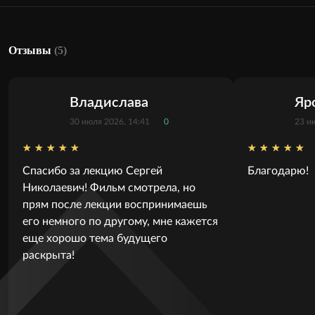
Отзывы
(5)
Владислава
Яр
30 июля 2026, 14:41
0
23 и
Спасибо за лекцию Сергей
Благодарю!
Николаевич! Фильм смотрела, но
прям после лекции воспринимаешь
его немного по другому, мне кажется
еще хорошо тема будущего
раскрыта!