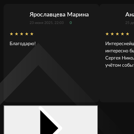
Ярославцева Марина
Ан
23 июня 2025, 22:03
0
25 д
Благодарю!
Интереснейш
интересно б
Сергея Нико
учётом собы