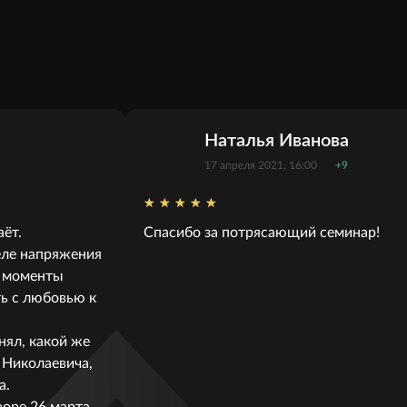
Наталья Иванова
17 апреля 2021, 16:00
+9
аёт.
Спасибо за потрясающий семинар!
еле напряжения
е моменты
ь с любовью к
нял, какой же
 Николаевича,
а.
воре 26 марта