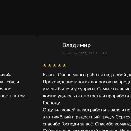
Владимир
28 марта 2022, 00:10
+9
ич 🙏
Класс. Очень много работы над собой д
 себя, и
Прохождение многих вопросов на пред
ичное
у меня было и у супруги. Самые главны
ность в том,
жизни удалось отсмотреть и проработат
Господу.
Ощутил кожей накал работы в зале и по
это тяжёлый и радостный труд у Сергея
спасибо Господи за всё. Спасибо команд
Сейчас очень актуальный семинар. На д