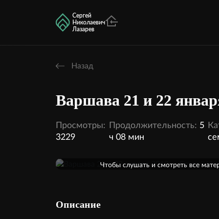
Сергей
Николаевич
Лазарев
Назад
Варшава 21 и 22 январ
Просмотры:
Продолжительность:
5
Ка
3229
ч 08 мин
се
Оформить подписку
Чтобы слушать и смотреть все мате
кинотеатра, необходимо оформить п
2 аудио
Внутри этой темы:
Описание