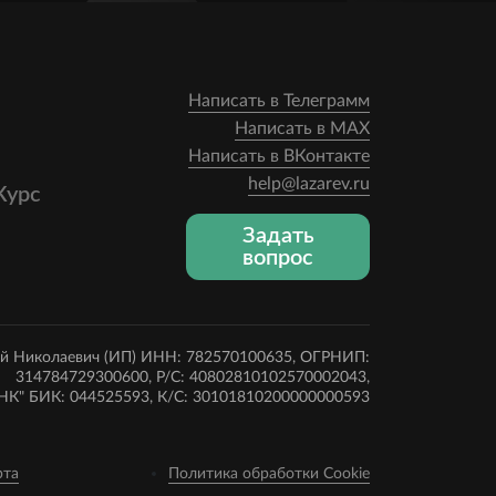
Написать в Телеграмм
Написать в MAX
Написать в ВКонтакте
help@lazarev.ru
Курс
Задать
вопрос
ей Николаевич (ИП) ИНН: 782570100635, ОГРНИП:
314784729300600, Р/С: 40802810102570002043,
К" БИК: 044525593, К/С: 30101810200000000593
рта
Политика обработки Cookie