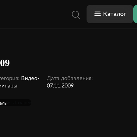
Каталог
009
егория:
Видео-
Дата добавления:
минары
07.11.2009
иалы
писку
видео